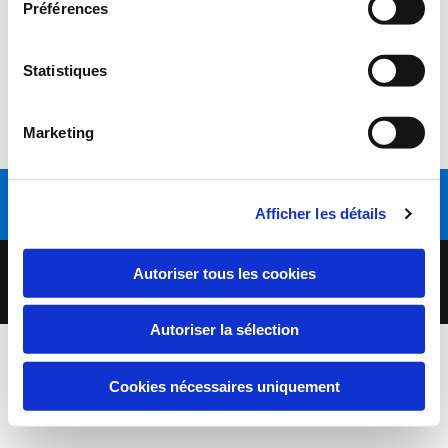
Préférences
l'association "Préty, Pierre et Fleurs.
Vous retrouverez les événements et la page de l'association en
Statistiques
cliquant sur le bouton ci-dessous
Marketing
Préty, Pierre et Fleurs
Appelez-nous
Afficher les détails
Copyright 2020 | Commune de Préty | Tous droits réservés |
Autoriser tous les cookies
Mentions légales
Autoriser la sélection
Cookies nécessaires uniquement