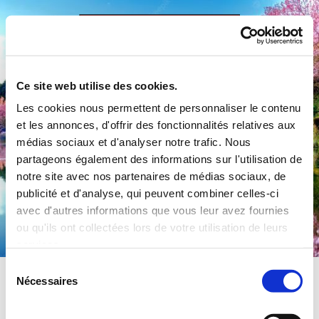
Accéder au contenu
Ce site web utilise des cookies.
Les cookies nous permettent de personnaliser le contenu
et les annonces, d'offrir des fonctionnalités relatives aux
médias sociaux et d'analyser notre trafic. Nous
partageons également des informations sur l'utilisation de
notre site avec nos partenaires de médias sociaux, de
publicité et d'analyse, qui peuvent combiner celles-ci
Commune de Préty
avec d'autres informations que vous leur avez fournies
ou qu'ils ont collectées lors de votre utilisation de leurs
services.
Sélection
Nécessaires
du
consentement
Les serres communales sont mises à la disposition de