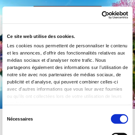
Accéder au contenu
Ce site web utilise des cookies.
Les cookies nous permettent de personnaliser le contenu
et les annonces, d'offrir des fonctionnalités relatives aux
médias sociaux et d'analyser notre trafic. Nous
partageons également des informations sur l'utilisation de
notre site avec nos partenaires de médias sociaux, de
publicité et d'analyse, qui peuvent combiner celles-ci
Commune de Préty
avec d'autres informations que vous leur avez fournies
ou qu'ils ont collectées lors de votre utilisation de leurs
services.
Sélection
Nécessaires
du
consentement