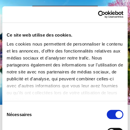
Accéder au contenu
Ce site web utilise des cookies.
Les cookies nous permettent de personnaliser le contenu
et les annonces, d'offrir des fonctionnalités relatives aux
médias sociaux et d'analyser notre trafic. Nous
partageons également des informations sur l'utilisation de
notre site avec nos partenaires de médias sociaux, de
publicité et d'analyse, qui peuvent combiner celles-ci
Commune de Préty
avec d'autres informations que vous leur avez fournies
ou qu'ils ont collectées lors de votre utilisation de leurs
services.
Sélection
Nécessaires
du
consentement