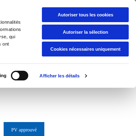
Autoriser tous les cookies
Formulaire de contact
ionnalités
formations
Autoriser la sélection
yse, qui
s ont
Cookies nécessaires uniquement
ing
Afficher les détails
les
Urbanisme
Cimetière
PV approuvé