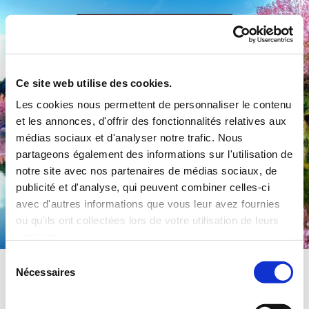
Accéder au contenu
Ce site web utilise des cookies.
Les cookies nous permettent de personnaliser le contenu
et les annonces, d'offrir des fonctionnalités relatives aux
médias sociaux et d'analyser notre trafic. Nous
partageons également des informations sur l'utilisation de
notre site avec nos partenaires de médias sociaux, de
publicité et d'analyse, qui peuvent combiner celles-ci
Commune de Préty
avec d'autres informations que vous leur avez fournies
ou qu'ils ont collectées lors de votre utilisation de leurs
services.
Sélection
Nécessaires
du
consentement