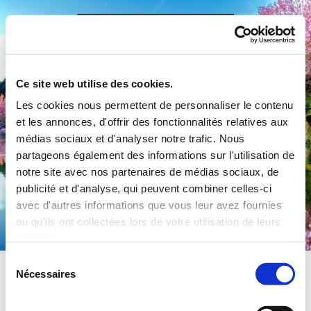
Accéder au contenu
Ce site web utilise des cookies.
Les cookies nous permettent de personnaliser le contenu
et les annonces, d'offrir des fonctionnalités relatives aux
médias sociaux et d'analyser notre trafic. Nous
partageons également des informations sur l'utilisation de
notre site avec nos partenaires de médias sociaux, de
publicité et d'analyse, qui peuvent combiner celles-ci
Commune de Préty
avec d'autres informations que vous leur avez fournies
ou qu'ils ont collectées lors de votre utilisation de leurs
services.
Sélection
Nécessaires
du
consentement