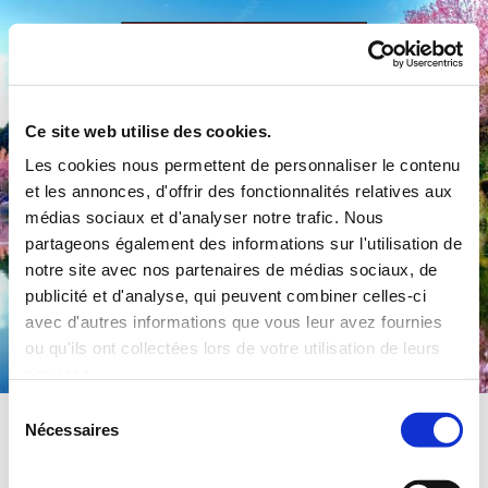
Accéder au contenu
Ce site web utilise des cookies.
Les cookies nous permettent de personnaliser le contenu
et les annonces, d'offrir des fonctionnalités relatives aux
médias sociaux et d'analyser notre trafic. Nous
partageons également des informations sur l'utilisation de
notre site avec nos partenaires de médias sociaux, de
publicité et d'analyse, qui peuvent combiner celles-ci
Commune de Préty
avec d'autres informations que vous leur avez fournies
ou qu'ils ont collectées lors de votre utilisation de leurs
services.
Sélection
Nécessaires
du
consentement